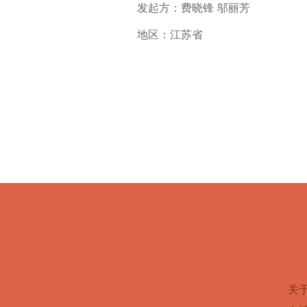
发起方：费晓锋 邬丽芳
地区：江苏省
关