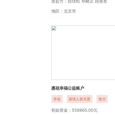
发起方：段佳松 邓晓京 段善友
地区：北京市
惠祖幸福公益账户
养老
困境人群关爱
救灾
初始资金：558865.00元