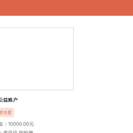
公益账户
群关爱
：10000.00元
：李亚琼 陈盼翘