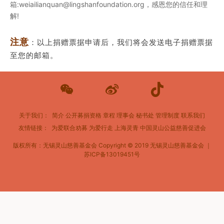
箱:weiailianquan@lingshanfoundation.org，感恩您的信任和理
解!
注意
：
以上捐赠票据申请后，
我们将会发送电子捐赠票据
至您的邮箱。
关于我们：
简介
公开募捐资格
章程
理事会
秘书处
管理制度
联系我们
友情链接：
为爱联合劝募
为爱行走
上海灵青
中国灵山公益慈善促进会
版权所有：无锡灵山慈善基金会
Copyright © 2019 无锡灵山慈善基金会 ｜
苏ICP备13019451号