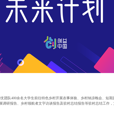
持40支团队400余名大学生前往特色乡村开展农事体验、乡村纳凉晚会、短
展调研报告、乡村领航者文字访谈报告及驻村总结报告等驻村总结工作，