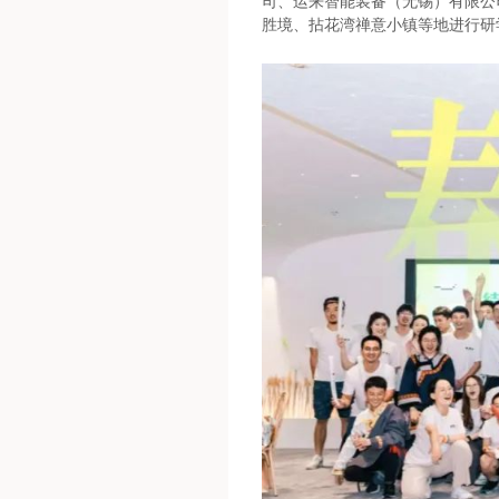
司、运来智能装备（无锡）有限公
胜境、拈花湾禅意小镇等地进行研