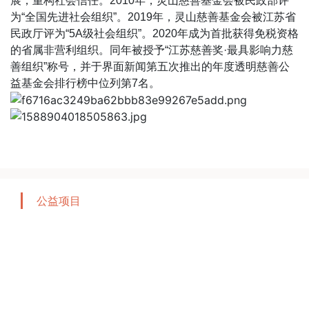
展，重构社会信任。
2010
年，灵山慈善基金会被民政部评
为“
全国先进社会组织
”。
2019
年，灵山慈善基金会被江苏省
民政厅评为“
5A
级社会组织
”。
2020
年成为
首批
获得免税资格
的省属非营利组织。同年被授予“
江苏慈善奖·最具影响力慈
善组织
”称号，并于界面新闻
第五次
推出的年度透明慈善公
益基金会排行榜中位列
第
7
名
。
公益项目