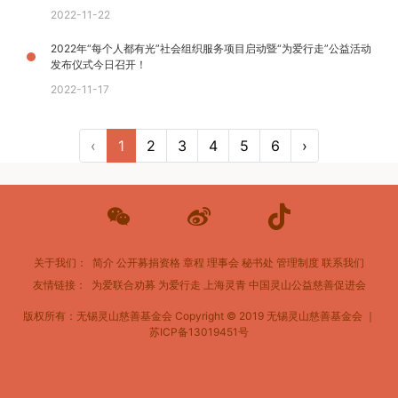
2022-11-22
2022年“每个人都有光”社会组织服务项目启动暨“为爱行走”公益活动
发布仪式今日召开！
2022-11-17
‹
1
2
3
4
5
6
›
关于我们：
简介
公开募捐资格
章程
理事会
秘书处
管理制度
联系我们
友情链接：
为爱联合劝募
为爱行走
上海灵青
中国灵山公益慈善促进会
版权所有：无锡灵山慈善基金会
Copyright © 2019 无锡灵山慈善基金会 ｜
苏ICP备13019451号