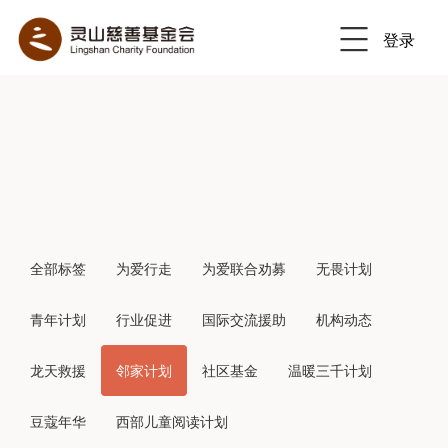
登录
Previous
Nex
全部标签
为爱行走
为爱联合劝募
无畏计划
青年计划
行业促进
国际交流援助
机构动态
龙天救援
邻家计划
社区基金
温暖三千计划
豆蔻年华
西部儿童阅读计划