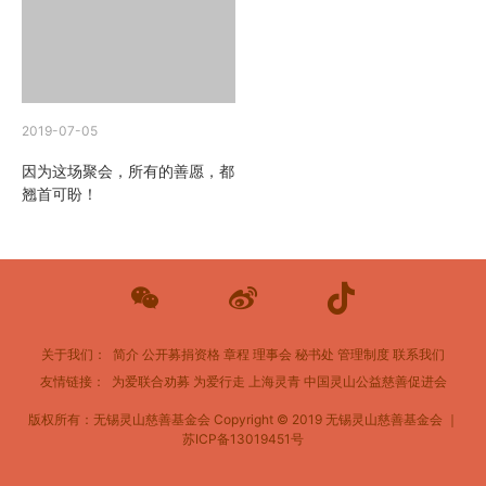
2019-07-05
因为这场聚会，所有的善愿，都
翘首可盼！
关于我们：
简介
公开募捐资格
章程
理事会
秘书处
管理制度
联系我们
友情链接：
为爱联合劝募
为爱行走
上海灵青
中国灵山公益慈善促进会
版权所有：无锡灵山慈善基金会
Copyright © 2019 无锡灵山慈善基金会 ｜
苏ICP备13019451号