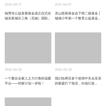
2024-06-17
2021-06-07
钱秀玲公益发展基金成立仪式在
灵山慈善基金会下辖二级基金 |
锡东新城长三角（无锡）国际人
锡城小学第一个教育公益基金诞
才港隆重举行
生啦！
2020-05-25
2020-05-25
一个聚合全家人之力行善的温暖
我们给两百多个疫情中失去至亲
平台——邻家计划一岁啦！
的家庭打了电话，向他们发
放“陪伴金”