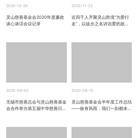
2020-12-29
2020-11-23
灵山慈善基金会2020年度廉政
近四千人齐聚灵山胜境“为爱行
谈心谈话会议记录
走”，以徒步之名诉说爱的故事
——“为爱行走·灵动无锡”大型徒
步公益活动成功举办
2020-09-02
2020-08-10
无锡市慈善总会与灵山慈善基金
灵山慈善基金会半年度工作总结
会合作举办第五届中华慈善日和
——纵有风雨，我们一刻都未曾
99公益日活动新闻发布会
停歇