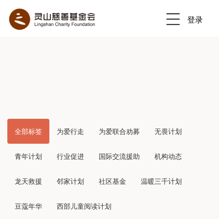
登录
Previous
Nex
全部标签
为爱行走
为爱联合劝募
无畏计划
青年计划
行业促进
国际交流援助
机构动态
龙天救援
邻家计划
社区基金
温暖三千计划
豆蔻年华
西部儿童阅读计划