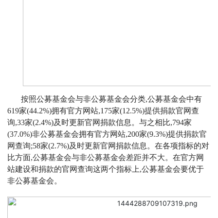
按照公募基金会与非公募基金会分类,公募基金会中有
619家(44.2%)拥有官方网站,175家(12.5%)提供捐款官网查
询,33家(2.4%)及时更新官网捐款信息。与之相比,794家
(37.0%)非公募基金会拥有官方网站,200家(9.3%)提供捐款官
网查询;58家(2.7%)及时更新官网捐款信息。在各项指标的对
比方面,公募基金会与非公募基金会差距并不大。在官方网
站建设和捐款的官网查询这两个指标上,公募基金会要优于
非公募基金会。