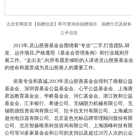
点击官网首页【捐赠信息】即可查询待捐赠项目、捐赠方式及财务
公开信息
2013年,灵山慈善基金会围绕着“专业”二字,打造团队,研
发、运作项目,严格遵照《基金会管理条例》和行业规则开
展工作。“走出去”,向所有愿意倾听的人讲述灵山慈善基金会
的使命和愿景成为灵山慈善人的重要工作。
依靠专业和真诚,2013年灵山慈善基金会得到了南都公益
基金会、深圳壹基金公益基金会、心平公益基金会、上海唐
君远教育基金会、华桥基金会、河仁基金会、浙江敦和公益
基金会、汇丰银行、希捷公司、无锡朗力机械有限公司、无
锡凯德投资咨询有限公司、拉卡拉支付有限公司、上海威尔
逊光电仪器有限公司、北京蓝色光标品牌管理顾问股份有限
公司、北京智扬唯美科技咨询有限公司、上海国峰科技有限
公司等50多家基金会和公司的支持以及超过20万人次的公众