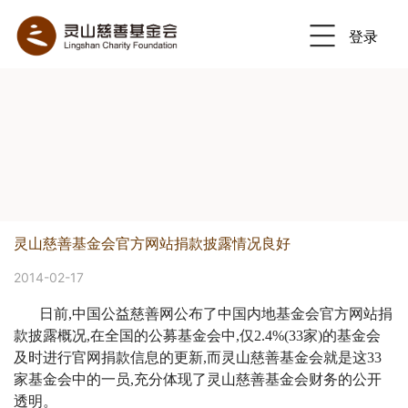
登录
Previous
Nex
灵山慈善基金会官方网站捐款披露情况良好
2014-02-17
日前,中国公益慈善网公布了中国内地基金会官方网站捐
款披露概况,在全国的公募基金会中,仅2.4%(33家)的基金会
及时进行官网捐款信息的更新,而灵山慈善基金会就是这33
家基金会中的一员,充分体现了灵山慈善基金会财务的公开
透明。