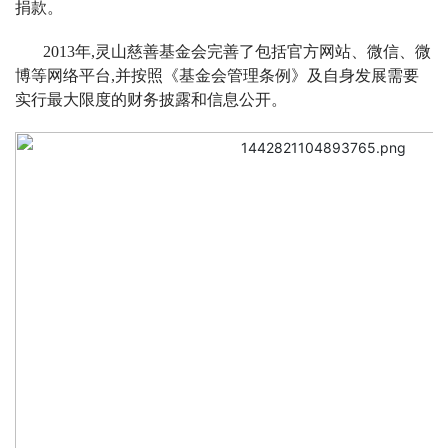
捐款。
2013年,灵山慈善基金会完善了包括官方网站、微信、微
博等网络平台,并按照《基金会管理条例》及自身发展需要
实行最大限度的财务披露和信息公开。