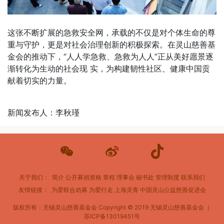
这张不断扩展的急救安全网，承载的不仅是对个体生命的尊
重与守护，更是对社会治理创新的积极探索。在灵山慈善基
金会的推动下，“人人学急救、急救为人人”正从美好愿景逐
渐转化为生动的社会现 实，为构建韧性社区、健康中国贡
献着切实的力量。
新闻发布人：李秋瑾
关于我们：
简介
公开募捐资格
章程
理事会
秘书处
管理制度
联系我们
友情链接：
为爱联合劝募
为爱行走
上海灵青
中国灵山公益慈善促进会
版权所有：无锡灵山慈善基金会
Copyright © 2019 无锡灵山慈善基金会 ｜
苏ICP备13019451号